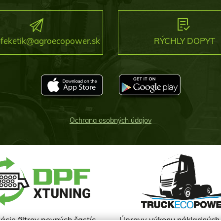
.feketik@agroecopower.sk
RÝCHLY DOPYT
Ochrana osobných údajov
cie filtrov pevných častíc
Úpravy výkonu nákladných 