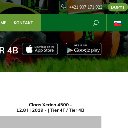
+421 907 171 022
DOPYT
RME
KONTAKT
ER 4B
Claas Xerion 4500 -
12.8 l | 2019 - | Tier 4F / Tier 4B