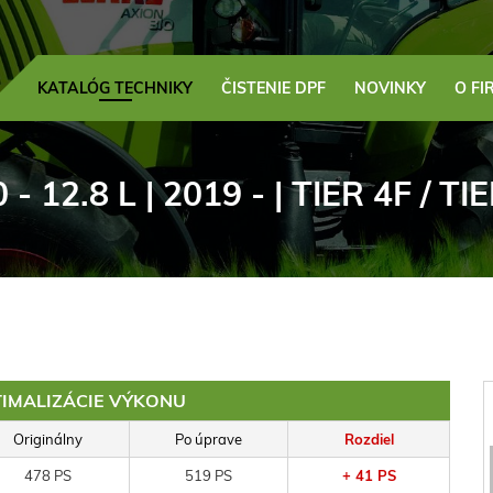
KATALÓG TECHNIKY
ČISTENIE DPF
NOVINKY
O FI
 - 12.8 L | 2019 - | TIER 4F / TI
IMALIZÁCIE VÝKONU
Originálny
Po úprave
Rozdiel
478 PS
519 PS
+ 41 PS