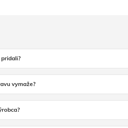
pridali?
pravu vymaže?
ýrobca?