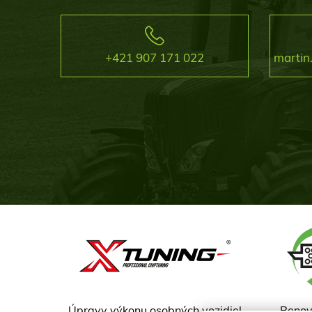
+421 907 171 022
martin
Úpravy výkonu osobných vozidiel
Renová