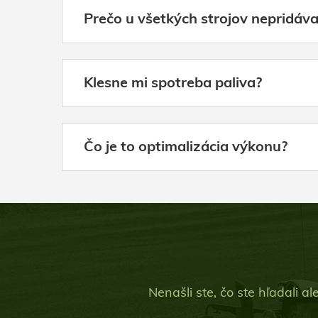
Prečo u všetkých strojov nepridáv
Klesne mi spotreba paliva?
Čo je to optimalizácia výkonu?
Nenašli ste, čo ste hľadali