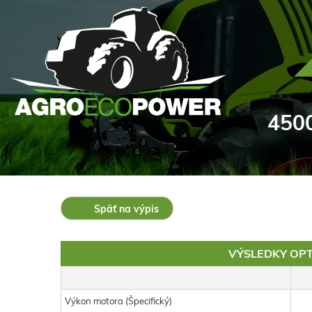
4500
Späť na výpis
VÝSLEDKY OPT
Výkon motora (Špecifický)